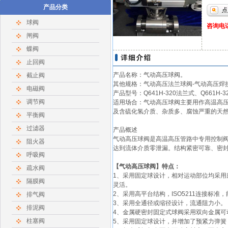
产品分类
球阀
咨询电话：
闸阀
蝶阀
止回阀
产品名称：气动高压
球阀。
截止阀
其他规格：气动高压法兰球阀-气动高压焊
电磁阀
产品型号：Q641H-320法兰式、Q661H-3
调节阀
适用场合：气动高压球阀主要用作高温高
及含硫化氢介质、杂质多、腐蚀严重的天
平衡阀
过滤器
产品概述
气动高压球阀
是高温高压管路中专用控制阀
阻火器
达到流体介质零泄漏。结构紧密可靠、密封
呼吸阀
【
气动高压球阀
】特点：
疏水阀
1、采用固定球设计，相对运动部位均采
隔膜阀
灵活。
2、采用高平台结构，ISO5211连接标准
排气阀
3、采用全通径或缩径设计，流通阻力小。
排泥阀
4、金属硬密封固定式球阀采用双向金属可
柱塞阀
5、采用固定球设计，并增加了预紧力弹簧