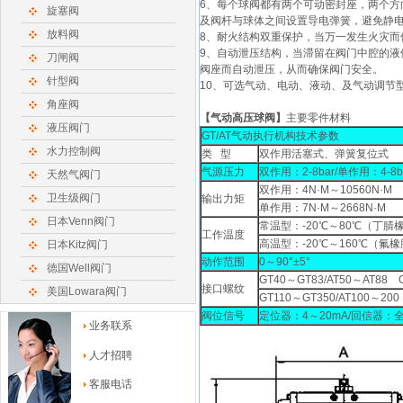
6、每个球阀都有两个可动密封座，两个方
旋塞阀
及阀杆与球体之间设置导电弹簧，避免静
放料阀
8、耐火结构双重保护，当万一发生火灾
9、自动泄压结构，当滞留在阀门中腔的
刀闸阀
阀座而自动泄压，从而确保阀门安全。
针型阀
10、可选气动、电动、液动、及气动调节
角座阀
【
气动高压球阀
】
主要零件材料
液压阀门
GT/AT气动执行机构技术参数
水力控制阀
类 型
双作用活塞式、弹簧复位式
气源压力
双作用：2-8bar/单作用：4-8b
天然气阀门
双作用：4N·M～10560N·M
卫生级阀门
输出力矩
单作用：7N·M～2668N·M
日本Venn阀门
常温型：-20℃～80℃（丁腈
工作温度
高温型：-20℃～160℃（氟
日本Kitz阀门
动作范围
0～90°±5°
德国Well阀门
GT40～GT83/AT50～AT88 G
接口螺纹
美国Lowara阀门
GT110～GT350/AT100～200 
阀位信号
定位器：4～20mA/回信器：
业务联系
人才招聘
客服电话