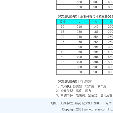
80
580
501
60
100
620
501
80
【
气动高压
球阀
】主要外形尺寸和重量Q641
DN
L
A
H
10
210
140
22
15
230
186
22
20
240
254
25
25
260
254
25
32
300
296
30
40
350
296
40
50
400
384
45
65
490
384
50
80
580
501
60
100
620
501
80
【
气动高压球阀
】
订货说明
1、气动执行器类型：双作用、单作用
2、介质类型、温度、压力
3、所需附件：电磁阀、定位器、信号反馈
地址：上海市松江区高新技术开发区 电话：021-
Copyright 2008
www.zhe-fm.com
Inc